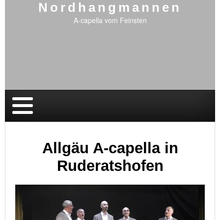
Nordhangmannen
A-capella vom Feinsten
Allgäu A-capella in
Ruderatshofen