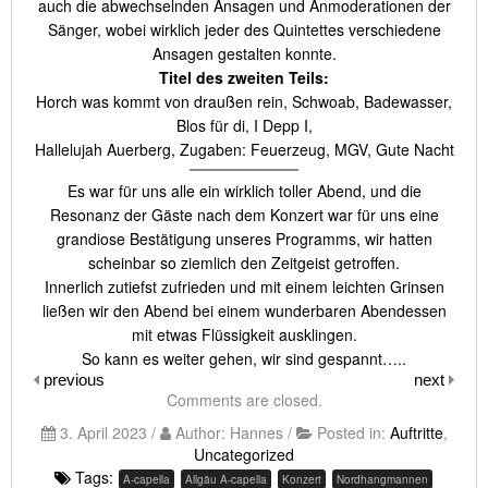
auch die abwechselnden Ansagen und Anmoderationen der
Sänger, wobei wirklich jeder des Quintettes verschiedene
Ansagen gestalten konnte.
Titel des zweiten Teils:
Horch was kommt von draußen rein, Schwoab, Badewasser,
Blos für di, I Depp I,
Hallelujah Auerberg, Zugaben: Feuerzeug, MGV, Gute Nacht
Es war für uns alle ein wirklich toller Abend, und die
Resonanz der Gäste nach dem Konzert war für uns eine
grandiose Bestätigung unseres Programms, wir hatten
scheinbar so ziemlich den Zeitgeist getroffen.
Innerlich zutiefst zufrieden und mit einem leichten Grinsen
ließen wir den Abend bei einem wunderbaren Abendessen
mit etwas Flüssigkeit ausklingen.
So kann es weiter gehen, wir sind gespannt…..
previous
next
Comments are closed.
3. April 2023 /
Author: Hannes /
Posted in:
Auftritte
,
Uncategorized
Tags:
A-capella
Allgäu A-capella
Konzert
Nordhangmannen