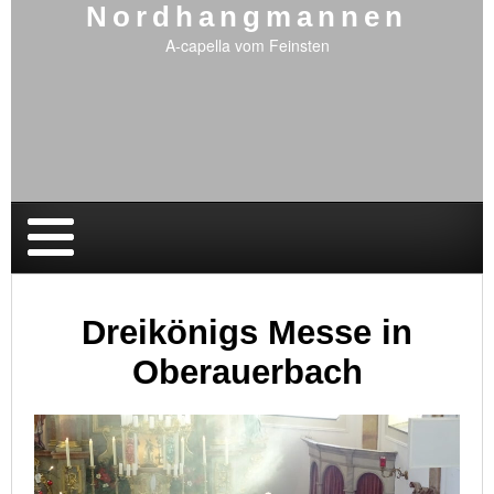
Nordhangmannen
A-capella vom Feinsten
Dreikönigs Messe in
Oberauerbach