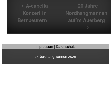
A-capella
20 Jahre
Konzert in
Nordhangmannen
Bernbeurern
auf’m Auerberg
Impressum
|
Datenschutz
© Nordhangmannen 2026